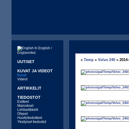
In English /
Englanniksi
»
Temp
»
Volvo 240
» 2014-
UUTISET
KUVAT JA VIDEOT
Kuvat
Videot
ARTIKKELIT
TIEDOSTOT
Esitteet
Mainokset
Lehtiartikkelit
Ohjeet
Huoltotiedotteet
Yksityiset tiedostot