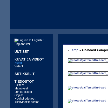
In English /
Englanniksi
»
Temp
» On-board Compu
UUTISET
KUVAT JA VIDEOT
Kuvat
Videot
ARTIKKELIT
TIEDOSTOT
Esitteet
Mainokset
Lehtiartikkelit
Ohjeet
Huoltotiedotteet
Yksityiset tiedostot