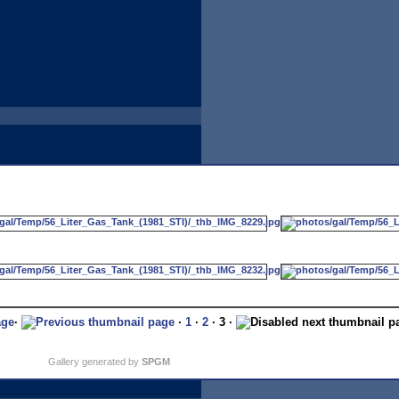
·
·
1
·
2
· 3 ·
Gallery generated by
SPGM