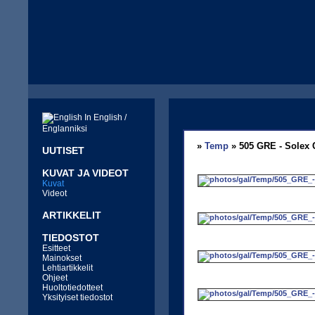
In English /
Englanniksi
»
Temp
» 505 GRE - Solex 
UUTISET
KUVAT JA VIDEOT
Kuvat
Videot
ARTIKKELIT
TIEDOSTOT
Esitteet
Mainokset
Lehtiartikkelit
Ohjeet
Huoltotiedotteet
Yksityiset tiedostot