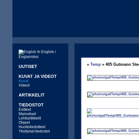
In English /
Englanniksi
»
Temp
» 405 Gutmann Ste
UUTISET
KUVAT JA VIDEOT
Kuvat
Videot
ARTIKKELIT
TIEDOSTOT
Esitteet
Mainokset
Lehtiartikkelit
Ohjeet
Huoltotiedotteet
Yksityiset tiedostot