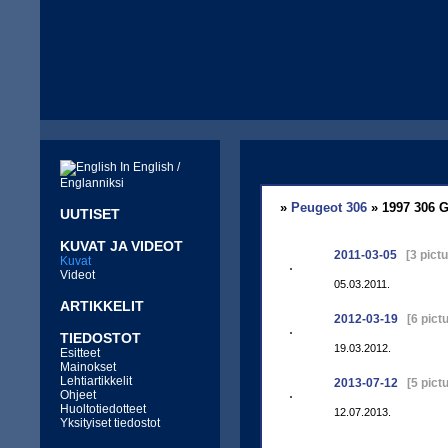
In English /
Englanniksi
»
Peugeot 306
» 1997 306 G
UUTISET
KUVAT JA VIDEOT
2011-03-05
[3 pictu
Kuvat
Videot
05.03.2011.
ARTIKKELIT
2012-03-19
[6 pictu
TIEDOSTOT
19.03.2012.
Esitteet
Mainokset
Lehtiartikkelit
2013-07-12
[5 pictu
Ohjeet
Huoltotiedotteet
12.07.2013.
Yksityiset tiedostot