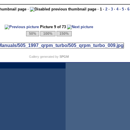
·
· 1 ·
2
·
3
·
4
·
5
·
6
Picture 9 of 73
Gallery generated by
SPGM