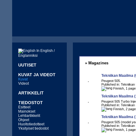
In English /
Englanniksi
» Magazines
UUTISET
KUVAT JA VIDEOT
Tekniikan Maailma (
Kuvat
Peugeot 505.
Videot
Published in: Tekniikan
Finnish, 1 page
ARTIKKELIT
Tekniikan Maailma (
Peugeot 505 Turbo Injec
TIEDOSTOT
Published in: Tekniikan
Esitteet
Finnish, 2 page
Mainokset
Lehtiartikkelit
Tekniikan Maailma (
Ohjeet
Peugeot 505 (model ye
Huoltotiedotteet
Published in: Tekniikan
Yksityiset tiedostot
Finnish, 1 page