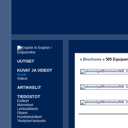
In English /
Englanniksi
»
Brochures
» 505 Equipem
UUTISET
KUVAT JA VIDEOT
Kuvat
Videot
ARTIKKELIT
TIEDOSTOT
Esitteet
Mainokset
Lehtiartikkelit
Ohjeet
Huoltotiedotteet
Yksityiset tiedostot