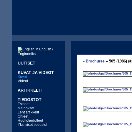
In English /
Englanniksi
»
Brochures
» 505 (1986) (#
UUTISET
KUVAT JA VIDEOT
Kuvat
Videot
ARTIKKELIT
TIEDOSTOT
Esitteet
Mainokset
Lehtiartikkelit
Ohjeet
Huoltotiedotteet
Yksityiset tiedostot