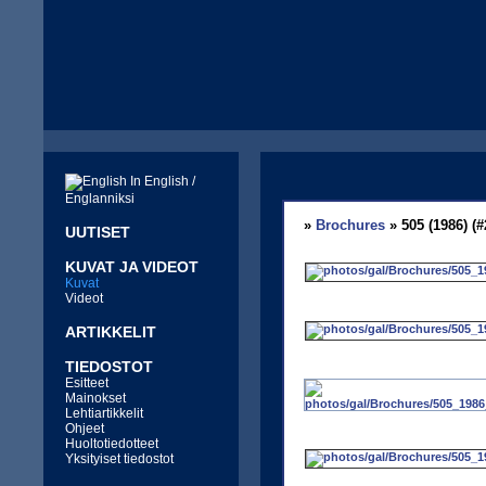
In English /
Englanniksi
»
Brochures
» 505 (1986) (#
UUTISET
KUVAT JA VIDEOT
Kuvat
Videot
ARTIKKELIT
TIEDOSTOT
Esitteet
Mainokset
Lehtiartikkelit
Ohjeet
Huoltotiedotteet
Yksityiset tiedostot