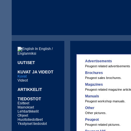
In English /
Englanniksi
Advertisements
UUTISET
Peugeot related advertisements
KUVAT JA VIDEOT
Brochures
Kuvat
Peugeot sales brochures.
Videot
Magazines
ARTIKKELIT
Peugeot related magazine articl
Manuals
TIEDOSTOT
Peugeot workshop manuals.
Esitteet
Mainokset
Other
Lehtiartikkelit
Other pictures.
Ohjeet
Huoltotiedotteet
Peugeot
Yksityiset tiedostot
Peugeot related pictures.