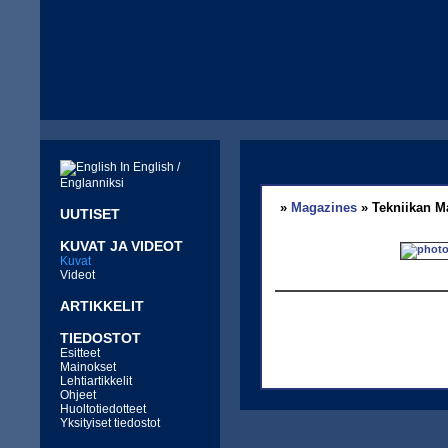
In English /
Englanniksi
»
Magazines
» Tekniikan Ma
UUTISET
KUVAT JA VIDEOT
Kuvat
Videot
ARTIKKELIT
TIEDOSTOT
Esitteet
Mainokset
Lehtiartikkelit
Ohjeet
Huoltotiedotteet
Yksityiset tiedostot